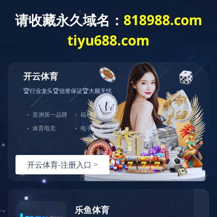
集团首页
首页
集团概况
轨道交通板块和旗下子公司介绍
体验今创产品
产业板块
动车
城轨
新闻中心
社会责任
客车
智能制造
加入我们
典型案例
合作伙伴
投资者关系
轨道交通板块和旗下子公
司介绍